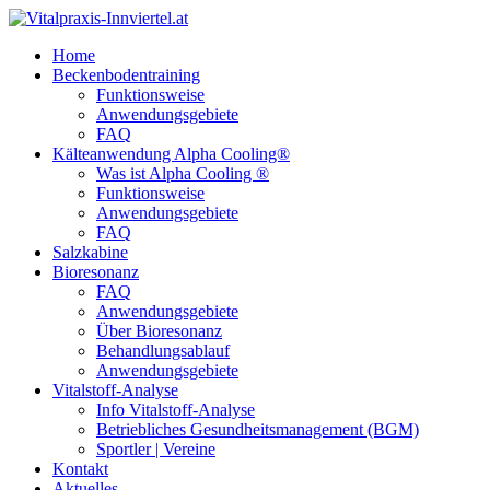
Home
Beckenbodentraining
Funktionsweise
Anwendungsgebiete
FAQ
Kälteanwendung Alpha Cooling®
Was ist Alpha Cooling ®
Funktionsweise
Anwendungsgebiete
FAQ
Salzkabine
Bioresonanz
FAQ
Anwendungsgebiete
Über Bioresonanz
Behandlungsablauf
Anwendungsgebiete
Vitalstoff-Analyse
Info Vitalstoff-Analyse
Betriebliches Gesundheitsmanagement (BGM)
Sportler | Vereine
Kontakt
Aktuelles