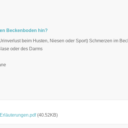
hen Beckenboden hin?
Urinverlust beim Husten, Niesen oder Sport) Schmerzen im Bec
 Blase oder des Darms
gane
äuterungen.pdf
(40.52KB)