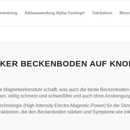
ntraining
Kälteanwendung Alpha Cooling®
Salzkabine
Biore
RKER BECKENBODEN AUF KN
e Magnetwellenstuhl schafft, was auch die beste Beckenboden-G
ten, völlig schmerz-und schweißfrei und auch ohne Anstrengun
chnologie (High-Intensity-Electro-Magnetic-Power) für die St
ntraktionen, die den Beckenboden stärken und Symptome wie In